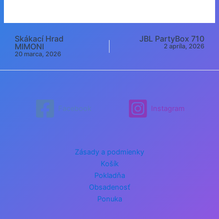
Skákací Hrad
JBL PartyBox 710
Post
MIMONI
2 apríla, 2026
navigation
20 marca, 2026
Facebook
Instagram
Zásady a podmienky
Košík
Pokladňa
Obsadenosť
Ponuka