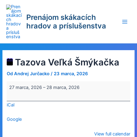
Preskočiť
na
Prenájom skákacích
obsah
hradov a príslušenstva
Main
Men
Tazova Veľká Šmýkačka
Od
Andrej Jurčacko
/
23 marca, 2026
Tazova
27 marca, 2026
–
28 marca, 2026
Veľká
Šmýkačka
iCal
Google
View full calendar