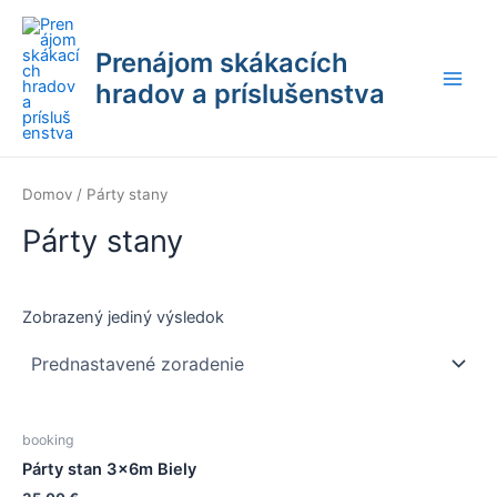
Preskočiť
na
Prenájom skákacích
obsah
hradov a príslušenstva
Main
Men
Domov
/ Párty stany
Párty stany
Zobrazený jediný výsledok
booking
Párty stan 3x6m Biely