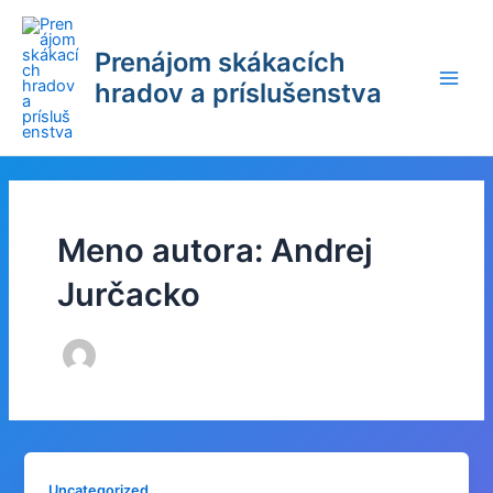
Preskočiť
na
Prenájom skákacích
obsah
hradov a príslušenstva
Main
Men
Meno autora: Andrej
Jurčacko
Uncategorized