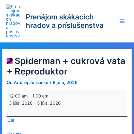
Preskočiť
na
Prenájom skákacích
obsah
hradov a príslušenstva
Main
Men
Spiderman + cukrová vata
+ Reproduktor
Od
Andrej Jurčacko
/
6 júla, 2026
Spiderman
12:00 am
–
1:00 am
+
3 júla, 2026
–
5 júla, 2026
cukrová
vata
iCal
+
Reproduktor