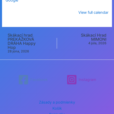
Google
View full calendar
Skákací hrad
Skákací Hrad
Post
PREKÁŽKOVÁ
MIMONI
navigation
DRÁHA Happy
4 júla, 2026
Hop
28 júna, 2026
Facebook
Instagram
Zásady a podmienky
Košík