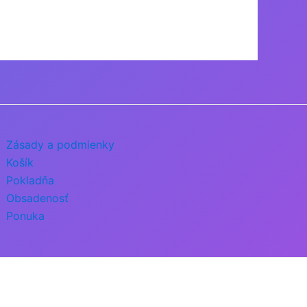
Zásady a podmienky
Košík
Pokladňa
Obsadenosť
Ponuka