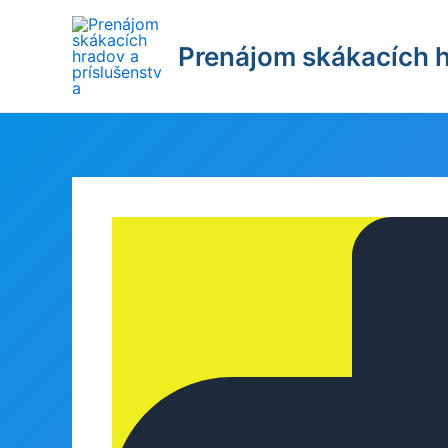
Preskočiť
na
Prenájom skákacích h
obsah