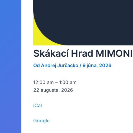
Skákací Hrad MIMONI
Od
Andrej Jurčacko
/
9 júna, 2026
Skákací
12:00 am
–
1:00 am
Hrad
22 augusta, 2026
MIMONI
iCal
Google