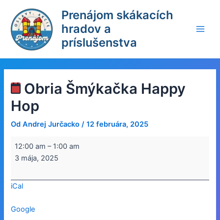
Preskočiť
Prenájom skákacích
na
hradov a
obsah
Main
príslušenstva
Men
Obria Šmýkačka Happy
Hop
Od
Andrej Jurčacko
/
12 februára, 2025
Obria
12:00 am
–
1:00 am
Šmýkačka
3 mája, 2025
Happy
Hop
iCal
Google