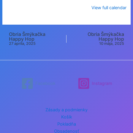
View full calendar
Obria Šmýkačka
Obria Šmýkačka
Post
Happy Hop
Happy Hop
navigation
27 apríla, 2025
10 mája, 2025
Facebook
Instagram
Zásady a podmienky
Košík
Pokladňa
Obsadenosť