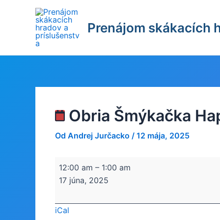
Preskočiť
na
Prenájom skákacích h
obsah
Obria Šmýkačka Ha
Od
Andrej Jurčacko
/
12 mája, 2025
Obria
12:00 am
–
1:00 am
Šmýkačka
17 júna, 2025
Happy
Hop
iCal