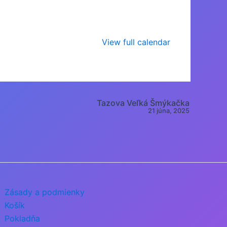
View full calendar
Tazova Veľká Šmýkačka
21 júna, 2025
Zásady a podmienky
Košík
Pokladňa