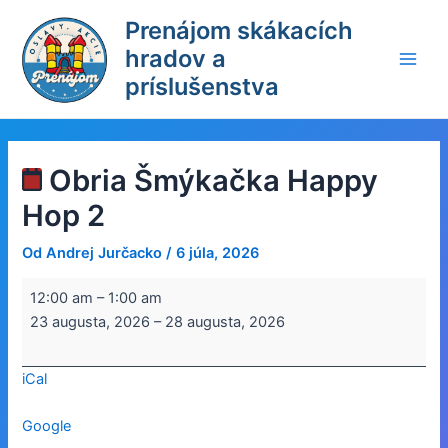
Preskočiť
Prenájom skákacích
na
hradov a
obsah
Main
príslušenstva
Men
Obria Šmýkačka Happy
Hop 2
Od
Andrej Jurčacko
/
6 júla, 2026
Obria
12:00 am
–
1:00 am
Šmýkačka
23 augusta, 2026
–
28 augusta, 2026
Happy
Hop
iCal
2
Google